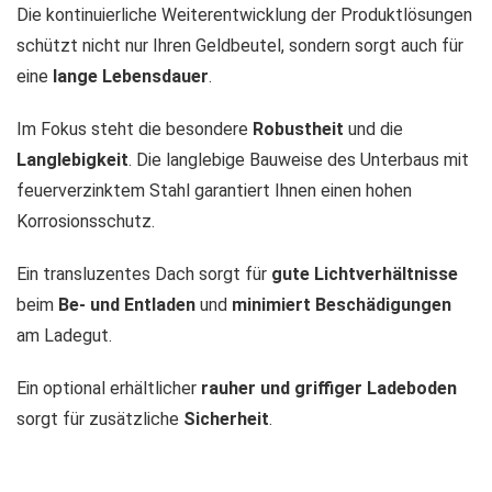
Die kontinuierliche Weiterentwicklung der Produktlösungen
Europäischen Gerichtshof als ein Land mit einem nach
schützt nicht nur Ihren Geldbeutel, sondern sorgt auch für
EU-Standards unzureichendem Datenschutzniveau
eine
lange Lebensdauer
.
eingeschätzt. Es besteht insbesondere das Risiko, dass
Ihre Daten durch US-Behörden, zu Kontroll- und zu
Im Fokus steht die besondere
Robustheit
und die
Überwachungszwecken, möglicherweise auch ohne
Rechtsbehelfsmöglichkeiten, verarbeitet werden können.
Langlebigkeit
. Die langlebige Bauweise des Unterbaus mit
Weitere Informationen über die von uns genutzten
feuerverzinktem Stahl garantiert Ihnen einen hohen
Cookies und Funktionen finden Sie in der
Korrosionsschutz.
Datenschutzerklärung.
Ein transluzentes Dach sorgt für
gute Lichtverhältnisse
beim
Be- und Entladen
und
minimiert Beschädigungen
am Ladegut.
Ein optional erhältlicher
rauher und griffiger Ladeboden
sorgt für zusätzliche
Sicherheit
.