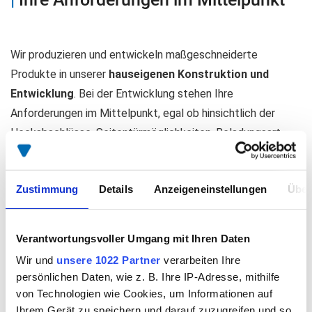
Wir produzieren und entwickeln maßgeschneiderte
Produkte in unserer
hauseigenen Konstruktion und
Entwicklung
. Bei der Entwicklung stehen Ihre
Anforderungen im Mittelpunkt, egal ob hinsichtlich der
Heckabschlüsse, Seitentürmöglichkeiten, Beladungsart
oder Ladungssicherung.
Ihr SPIER Sattelanhänger ist
mehr als die Summe edler
Zustimmung
Details
Anzeigeneinstellungen
Über
Teile
, denn unser Ziel ist es Ihnen eine vielseitige, qualitativ
hochwertige und nachhaltige Transportlösung zu
Verantwortungsvoller Umgang mit Ihren Daten
garantieren.
Auch nach Jahren
soll Ihr Sattel noch diese
Wir und
unsere 1022 Partner
verarbeiten Ihre
Philosophie erfüllen.
persönlichen Daten, wie z. B. Ihre IP-Adresse, mithilfe
von Technologien wie Cookies, um Informationen auf
Ihrem Gerät zu speichern und darauf zuzugreifen und so