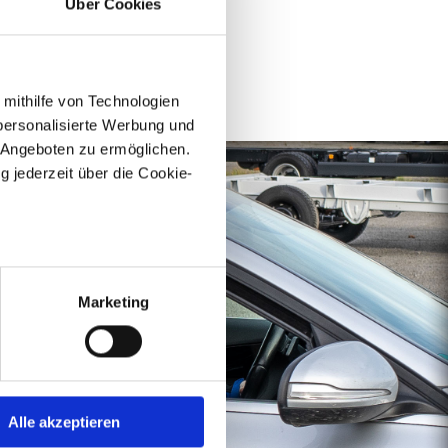
Über Cookies
 mithilfe von Technologien
personalisierte Werbung und
 Angeboten zu ermöglichen.
g jederzeit über die Cookie-
au sein können
zieren
Marketing
hre Präferenzen im
Abschnitt
rzeugwerk KG, nutzen für
Alle akzeptieren
n personalisiert, Funktionen