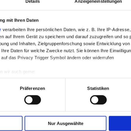
Details
Anzeigeneinstellungen
g mit Ihren Daten
r
verarbeiten Ihre persönlichen Daten, wie z. B. Ihre IP-Adresse,
en auf Ihrem Gerät zu speichern und darauf zuzugreifen und so 
ung und Inhalten, Zielgruppenforschung sowie Entwicklung von
 Ihre Daten für welche Zwecke nutzt. Sie können Ihre Einwilligun
ehmen
 auf das Privacy Trigger Symbol ändern oder widerrufen
n wir auch gerne:
re geografische Lage erfassen, welche bis auf einige Meter gen
NE-PORTAL
es Scannen nach bestimmten Merkmalen (Fingerprinting) identifi
Präferenzen
Statistiken
Bewerbungsprozess
ie Ihre persönlichen Daten verarbeitet werden, und legen Sie I
ookies und weitere Funktionen Wir, die SPIER GmbH & Co. Fah
Nur Ausgewählte
lte Cookies und Funktionen. Dadurch werden Inhalte und Anzeige