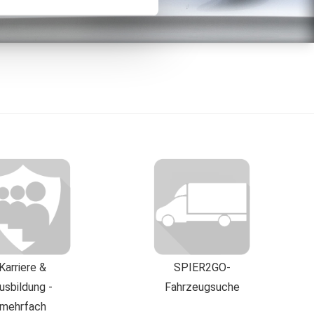
r Informationen zu Ihrer
eiter, ggf. auch außerhalb
e Partner mit weiteren Daten
 Ihrer auf dieser Webseite
uf "Alles akzeptieren"
en USA verarbeitet werden.
 unzureichendem
 US-Behörden, zu Kontroll-
rbeitet werden können.
Datenschutzerklärung.
Karriere &
SPIER2GO-
usbildung -
Fahrzeugsuche
mehrfach