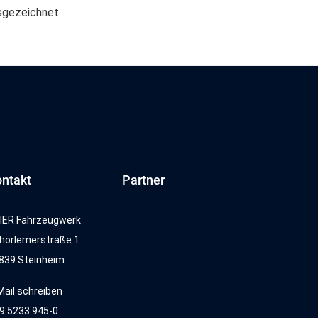
sgezeichnet.
ntakt
Partner
IER Fahrzeugwerk
horlemerstraße 1
839 Steinheim
Mail schreiben
9 5233 945-0