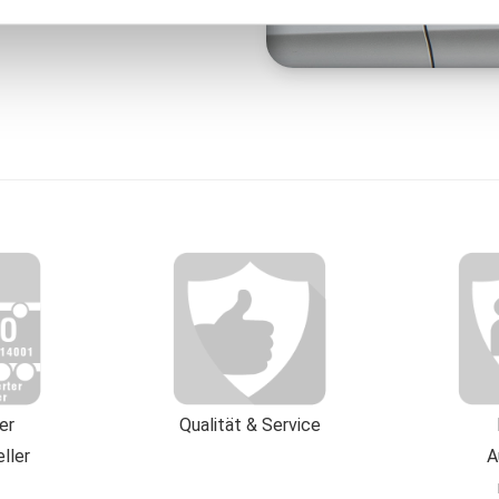
nd Zugriffe auf unserer Webseite analysiert. Weiterhin geben wi
 an unsere Partner für Social Media, Werbung sowie Analysen w
 USA. Möglicherweise werden diese Informationen durch unser
men Ihrer Nutzung gesammelt wurden. Hinweis auf Verarbeitung
urch Google, Facebook, LinkedIn, Twitter, Youtube: Indem Sie a
h gem. Art. 49 Abs. 1 S. 1 lt. a DSGVO ein, dass Ihre Daten in d
schen Gerichtshof als ein Land mit einem nach EU-Standards
tzt. Es besteht insbesondere das Risiko, dass Ihre Daten durch
, möglicherweise auch ohne Rechtsbehelfsmöglichkeiten, vera
ie von uns genutzten Cookies und Funktionen finden Sie in der 
ter
Qualität & Service
ller
A