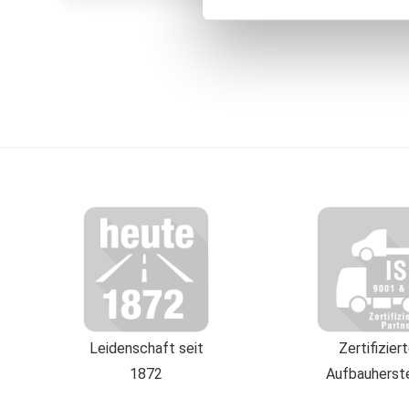
für Social Media ermöglicht u
Verwendung unserer Webseite
der EU oder des EWR wie den
zusammengeführt, die im Rah
erhobenen Daten in den USA d
klicken, willigen Sie zugleic
Die USA werden vom Europäi
Datenschutzniveau eingeschä
und zu Überwachungszwecken
Weitere Informationen über d
Leidenschaft seit
Zertifizier
1872
Aufbauherste