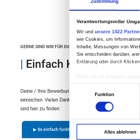
Zustimmung
Verantwortungsvoller Umgan
Wir und
unsere 1022 Partne
wie Cookies, um Information
Inhalte, Messungen von Werb
GERNE SIND WIR FÜR DICH / SIE DA.
Sie entscheiden darüber, wer
|
Einfach Kontakt aufn
Erklärung oder durch Klicken
Wenn Sie es erlauben, würde
Informationen über Ih
Einwilligungsauswahl
Deine / Ihre Bewerbung bitte einfach über unser
ONLI
Ihr Gerät durch aktiv
Funktion
einreichen. Vielen Dank. Weitere Informationen zum 
Erfahren Sie mehr darüber, w
sind hier zu finden:
Einzelheiten
fest.
▶ So einfach funktioniert unser Bewerbungsprozess
Diese Webseite verwendet C
Alles ablehnen
Ihre maßgeschneiderten Inha