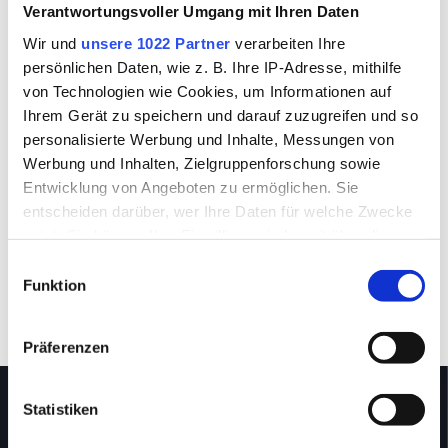
Verantwortungsvoller Umgang mit Ihren Daten
Wir und
unsere 1022 Partner
verarbeiten Ihre
persönlichen Daten, wie z. B. Ihre IP-Adresse, mithilfe
| AKTUELLES UND
von Technologien wie Cookies, um Informationen auf
Ihrem Gerät zu speichern und darauf zuzugreifen und so
NÜTZLICHES ZUM
personalisierte Werbung und Inhalte, Messungen von
THEMA SPIER
Werbung und Inhalten, Zielgruppenforschung sowie
Entwicklung von Angeboten zu ermöglichen. Sie
entscheiden darüber, wer Ihre Daten für welche Zwecke
INSPIERATION, SPIER NEWSLETTER,
nutzt. Sie können Ihre Einwilligung jederzeit über die
ANREISE, KONTAKT
Cookie-Erklärung oder durch Klicken auf das Privacy
Einwilligungsauswahl
Trigger Symbol ändern oder widerrufen
Funktion
Wenn Sie es erlauben, würden wir auch gerne:
Präferenzen
Informationen über Ihre geografische Lage
erfassen, welche bis auf einige Meter genau sein
können
Statistiken
Ihr Gerät durch aktives Scannen nach