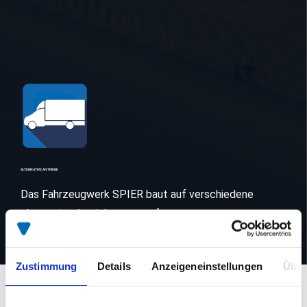
ALTERNATIVE ANTRIEBE
Das Fahrzeugwerk SPIER baut auf verschiedene
alternative Antriebsarten auf.
Zustimmung
Details
Anzeigeneinstellungen
Über