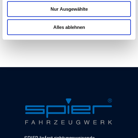
Diese Webseite verwendet Cookies und weitere
Nur Ausgewählte
Funktionen Wir, die SPIER GmbH & Co. Fahrzeugwerk
KG, nutzen für Ihre maßgeschneiderten Inhalte Cookies
und Funktionen. Dadurch werden Inhalte und Anzeigen
Alles ablehnen
Leidenschaft
Zertifizierter
personalisiert, Funktionen für Social Media ermöglicht
seit 1872
Aufbauhersteller
und Zugriffe auf unserer Webseite analysiert. Weiterhin
geben wir Informationen zu Ihrer Verwendung unserer
Webseite an unsere Partner für Social Media, Werbung
sowie Analysen weiter, ggf. auch außerhalb der EU oder
des EWR wie den USA. Möglicherweise werden diese
Informationen durch unsere Partner mit weiteren Daten
zusammengeführt, die im Rahmen Ihrer Nutzung
gesammelt wurden. Hinweis auf Verarbeitung Ihrer auf
dieser Webseite erhobenen Daten in den USA durch
Google, Facebook, LinkedIn, Twitter, Youtube: Indem Sie
auf "Alles akzeptieren" klicken, willigen Sie zugleich gem.
Art. 49 Abs. 1 S. 1 lt. a DSGVO ein, dass Ihre Daten in
den USA verarbeitet werden. Die USA werden vom
Europäischen Gerichtshof als ein Land mit einem nach