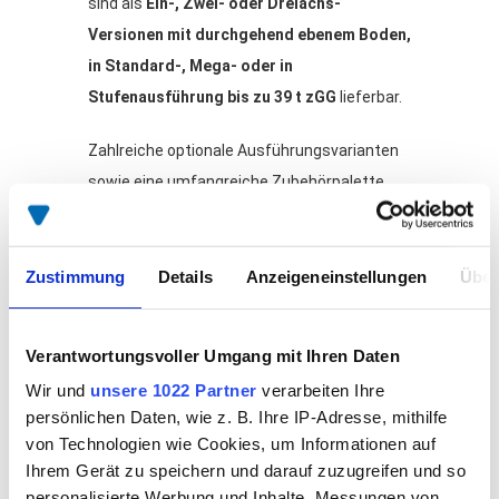
sind als
Ein-, Zwei- oder Dreiachs-
Versionen mit durchgehend ebenem Boden,
in Standard-, Mega- oder in
Stufenausführung bis zu 39 t zGG
lieferbar.
Zahlreiche optionale Ausführungsvarianten
sowie eine umfangreiche Zubehörpalette
ermöglichen es, die individuell gestalteten
Transportaufgaben sicher und zuverlässig
Zustimmung
Details
Anzeigeneinstellungen
Über
zu bewältigen. SPIER-Sattelanhänger sind
für langfristigen Einsatz
konzipiert und
bringen Waren und Güter sicher an ihre
Verantwortungsvoller Umgang mit Ihren Daten
jeweiligen Bestimmungsorte.
Wir und
unsere 1022 Partner
verarbeiten Ihre
persönlichen Daten, wie z. B. Ihre IP-Adresse, mithilfe
SPIER Sattelauflieger sind als
1-Achs-, 2-
von Technologien wie Cookies, um Informationen auf
Achs-
und
3-Achsauflieger
erhältlich...
Ihrem Gerät zu speichern und darauf zuzugreifen und so
personalisierte Werbung und Inhalte, Messungen von