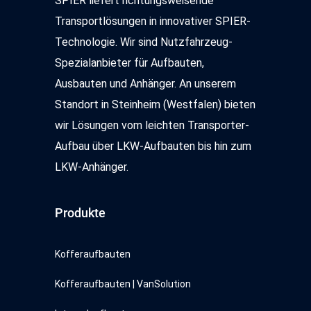
SPIER liefert richtungsweisende
EU-Standards unzureichendem Datenschutzniveau
Transportlösungen in innovativer SPIER-
eingeschätzt. Es besteht insbesondere das Risiko, dass
Technologie. Wir sind Nutzfahrzeug-
Ihre Daten durch US-Behörden, zu Kontroll- und zu
Spezialanbieter für Aufbauten,
Überwachungszwecken, möglicherweise auch ohne
Rechtsbehelfsmöglichkeiten, verarbeitet werden können.
Ausbauten und Anhänger. An unserem
Weitere Informationen über die von uns genutzten
Standort in Steinheim (Westfalen) bieten
Cookies und Funktionen finden Sie in der
wir Lösungen vom leichten Transporter-
Datenschutzerklärung.
Aufbau über LKW-Aufbauten bis hin zum
LKW-Anhänger.
Produkte
Kofferaufbauten
Kofferaufbauten | VanSolution