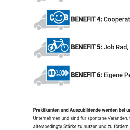
BENEFIT 4:
Cooperate
BENEFIT 5:
Job Rad, 
BENEFIT 6:
Eigene P
Praktikanten und Auszubildende werden bei un
Unternehmen und sind für spontane Veränderunge
altersbedingte Stärke zu nutzen und zu förder