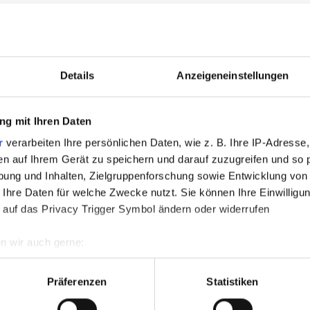
erte Ausbilder in allen Fachbereichen
Details
Anzeigeneinstellungen
g mit Ihren Daten
 Metallbau-Ausbildungswerkstatt
r
verarbeiten Ihre persönlichen Daten, wie z. B. Ihre IP-Adresse,
en auf Ihrem Gerät zu speichern und darauf zuzugreifen und so 
ung und Inhalten, Zielgruppenforschung sowie Entwicklung von
 Ihre Daten für welche Zwecke nutzt. Sie können Ihre Einwilligun
ale überfachliche Seminare & Projekte
 auf das Privacy Trigger Symbol ändern oder widerrufen
n wir auch gerne:
re geografische Lage erfassen, welche bis auf einige Meter gen
hmegarantie für gewerbliche Auszubildene **
es Scannen nach bestimmten Merkmalen (Fingerprinting) identifi
Präferenzen
Statistiken
ie Ihre persönlichen Daten verarbeitet werden, und legen Sie I