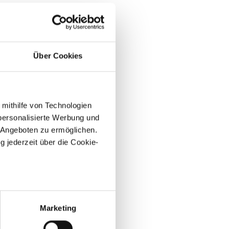
Über Cookies
 mithilfe von Technologien
personalisierte Werbung und
 Angeboten zu ermöglichen.
g jederzeit über die Cookie-
au sein können
zieren
Marketing
hre Präferenzen im
Abschnitt