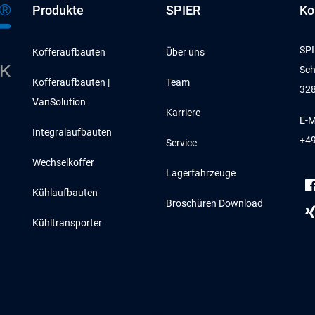
Produkte
SPIER
Ko
SPI
Kofferaufbauten
Über uns
Sch
Kofferaufbauten |
Team
328
VanSolution
Karriere
E-M
Integralaufbauten
+49
Service
Wechselkoffer
Lagerfahrzeuge
Kühlaufbauten
Broschüren Download
Kühltransporter