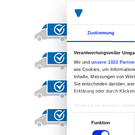
SPIER Fact 1:
Motivi
Zustimmung
Verantwortungsvoller Umgan
SPIER Fact 2:
Eigene
Wir und
unsere 1022 Partne
wie Cookies, um Information
Inhalte, Messungen von Werb
Sie entscheiden darüber, wer
SPIER Fact 3:
Option
Erklärung oder durch Klicken
Wenn Sie es erlauben, würde
Informationen über Ih
Einwilligungsauswahl
SPIER Fact 4:
Überna
Ihr Gerät durch aktiv
Funktion
Erfahren Sie mehr darüber, w