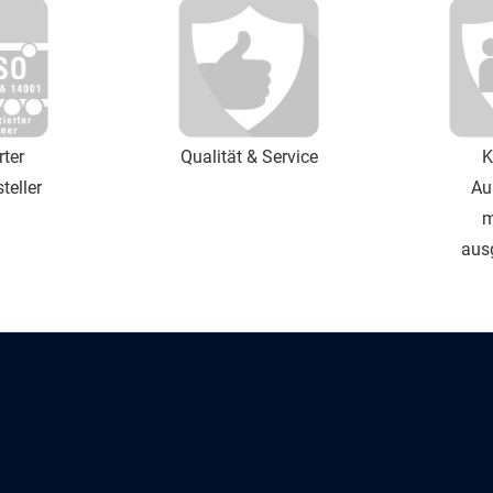
rter
Qualität & Service
K
teller
Au
m
aus