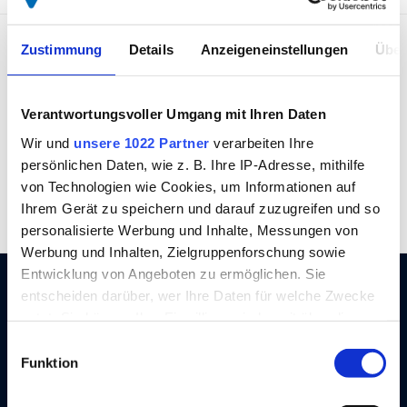
Zustimmung
Details
Anzeigeneinstellungen
Über
Verantwortungsvoller Umgang mit Ihren Daten
Leidenschaft
Zertifizierter
Wir und
unsere 1022 Partner
verarbeiten Ihre
seit 1872
Aufbauhersteller
persönlichen Daten, wie z. B. Ihre IP-Adresse, mithilfe
von Technologien wie Cookies, um Informationen auf
Ihrem Gerät zu speichern und darauf zuzugreifen und so
personalisierte Werbung und Inhalte, Messungen von
Werbung und Inhalten, Zielgruppenforschung sowie
Entwicklung von Angeboten zu ermöglichen. Sie
entscheiden darüber, wer Ihre Daten für welche Zwecke
nutzt. Sie können Ihre Einwilligung jederzeit über die
Cookie-Erklärung oder durch Klicken auf das Privacy
Einwilligungsauswahl
Trigger Symbol ändern oder widerrufen
Funktion
Wenn Sie es erlauben, würden wir auch gerne: