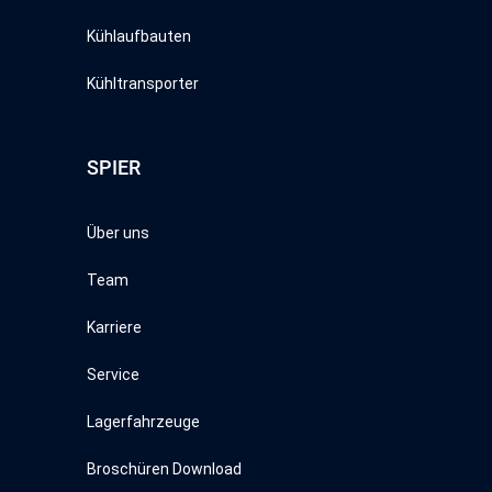
eingeschätzt. Es besteht insbesondere das Risiko, dass
Kühlaufbauten
Ihre Daten durch US-Behörden, zu Kontroll- und zu
Überwachungszwecken, möglicherweise auch ohne
Kühltransporter
Rechtsbehelfsmöglichkeiten, verarbeitet werden können.
Weitere Informationen über die von uns genutzten
Cookies und Funktionen finden Sie in der
SPIER
Datenschutzerklärung.
Über uns
Team
Karriere
Service
Lagerfahrzeuge
Broschüren Download