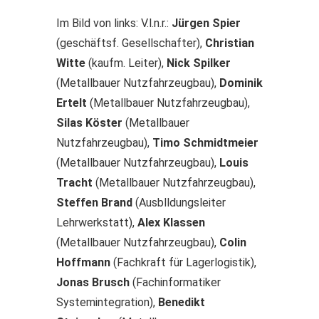
Im Bild von links: V.l.n.r.:
Jürgen Spier
(geschäftsf. Gesellschafter),
Christian
Witte
(kaufm. Leiter),
Nick Spilker
(Metallbauer Nutzfahrzeugbau),
Dominik
Ertelt
(Metallbauer Nutzfahrzeugbau),
Silas Köster
(Metallbauer
Nutzfahrzeugbau),
Timo Schmidtmeier
(Metallbauer Nutzfahrzeugbau),
Louis
Tracht
(Metallbauer Nutzfahrzeugbau),
Steffen Brand
(Ausblldungsleiter
Lehrwerkstatt),
Alex Klassen
(Metallbauer Nutzfahrzeugbau),
Colin
Hoffmann
(Fachkraft für Lagerlogistik),
Jonas Brusch
(Fachinformatiker
Systemintegration),
Benedikt