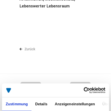
Lebenswerter Lebensraum
Zurück
Zustimmung
Details
Anzeigeneinstellungen
Über
Leidenschaft
Zertifizierter