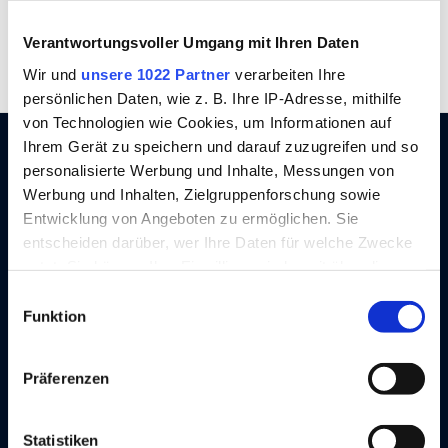
seit 1872
Aufbauhersteller
Verantwortungsvoller Umgang mit Ihren Daten
Wir und
unsere 1022 Partner
verarbeiten Ihre
persönlichen Daten, wie z. B. Ihre IP-Adresse, mithilfe
von Technologien wie Cookies, um Informationen auf
Ihrem Gerät zu speichern und darauf zuzugreifen und so
personalisierte Werbung und Inhalte, Messungen von
Werbung und Inhalten, Zielgruppenforschung sowie
Entwicklung von Angeboten zu ermöglichen. Sie
entscheiden darüber, wer Ihre Daten für welche Zwecke
nutzt. Sie können Ihre Einwilligung jederzeit über die
Cookie-Erklärung oder durch Klicken auf das Privacy
Einwilligungsauswahl
Trigger Symbol ändern oder widerrufen
Funktion
SPIER liefert richtungsweisende
Wenn Sie es erlauben, würden wir auch gerne:
Transportlösungen in innovativer SPIER-
Präferenzen
Informationen über Ihre geografische Lage
Technologie. Wir sind Nutzfahrzeug-
erfassen, welche bis auf einige Meter genau sein
Spezialanbieter für Aufbauten,
können
Statistiken