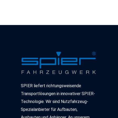
Ihre Daten durch US-Behörden, zu Kontroll- und zu
Überwachungszwecken, möglicherweise auch ohne
Rechtsbehelfsmöglichkeiten, verarbeitet werden können.
Weitere Informationen über die von uns genutzten
Cookies und Funktionen finden Sie in der
Datenschutzerklärung.
SPIER liefert richtungsweisende
Transportlösungen in innovativer SPIER-
Technologie. Wir sind Nutzfahrzeug-
Spezialanbieter für Aufbauten,
Ausbauten und Anhänger. An unserem