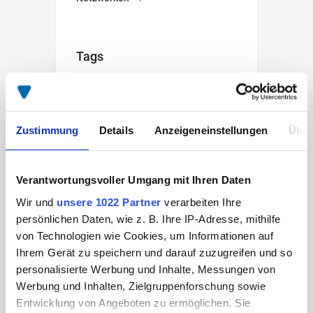
Tags
Beliebte Beiträge
Zustimmung
Details
Anzeigeneinstellungen
Über
Elektrifizierte IKEA-
Zustellung in
Verantwortungsvoller Umgang mit Ihren Daten
Amsterdam mit SPIER
Wir und
unsere 1022 Partner
verarbeiten Ihre
Aufbauten
persönlichen Daten, wie z. B. Ihre IP-Adresse, mithilfe
26 Apr, 2021
von Technologien wie Cookies, um Informationen auf
Ihrem Gerät zu speichern und darauf zuzugreifen und so
SPIER Kundenstory:
Westerfeld,
personalisierte Werbung und Inhalte, Messungen von
Küchenmöbellogistiker
Werbung und Inhalten, Zielgruppenforschung sowie
aus Leidenschaft
Entwicklung von Angeboten zu ermöglichen. Sie
27 Sep, 2020