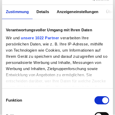
Zustimmung
Details
Anzeigeneinstellungen
Über
Abonnieren
Verantwortungsvoller Umgang mit Ihren Daten
Melden Sie sich beim SPIER
Wir und
unsere 1022 Partner
verarbeiten Ihre
Newsletter an und erhalten Sie
persönlichen Daten, wie z. B. Ihre IP-Adresse, mithilfe
exklusive Updates und Beiträge.
von Technologien wie Cookies, um Informationen auf
Ihrem Gerät zu speichern und darauf zuzugreifen und so
personalisierte Werbung und Inhalte, Messungen von
Werbung und Inhalten, Zielgruppenforschung sowie
ANMELDEN
Entwicklung von Angeboten zu ermöglichen. Sie
entscheiden darüber, wer Ihre Daten für welche Zwecke
nutzt. Sie können Ihre Einwilligung jederzeit über die
Cookie-Erklärung oder durch Klicken auf das Privacy
Einwilligungsauswahl
Trigger Symbol ändern oder widerrufen
Funktion
Wenn Sie es erlauben, würden wir auch gerne: