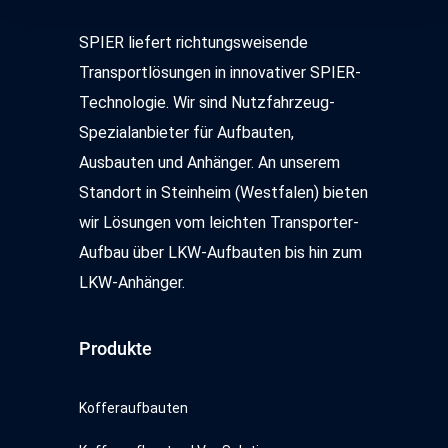
sowie Analysen weiter, ggf. auch außerhalb der EU oder
des EWR wie den USA. Möglicherweise werden diese
SPIER liefert richtungsweisende
Informationen durch unsere Partner mit weiteren Daten
Transportlösungen in innovativer SPIER-
zusammengeführt, die im Rahmen Ihrer Nutzung
gesammelt wurden. Hinweis auf Verarbeitung Ihrer auf
Technologie. Wir sind Nutzfahrzeug-
dieser Webseite erhobenen Daten in den USA durch
Spezialanbieter für Aufbauten,
Google, Facebook, LinkedIn, Twitter, Youtube: Indem Sie
Ausbauten und Anhänger. An unserem
auf "Alles akzeptieren" klicken, willigen Sie zugleich gem.
Standort in Steinheim (Westfalen) bieten
Art. 49 Abs. 1 S. 1 lt. a DSGVO ein, dass Ihre Daten in
den USA verarbeitet werden. Die USA werden vom
wir Lösungen vom leichten Transporter-
Europäischen Gerichtshof als ein Land mit einem nach
Aufbau über LKW-Aufbauten bis hin zum
EU-Standards unzureichendem Datenschutzniveau
LKW-Anhänger.
eingeschätzt. Es besteht insbesondere das Risiko, dass
Ihre Daten durch US-Behörden, zu Kontroll- und zu
Überwachungszwecken, möglicherweise auch ohne
Produkte
Rechtsbehelfsmöglichkeiten, verarbeitet werden können.
Weitere Informationen über die von uns genutzten
Kofferaufbauten
Cookies und Funktionen finden Sie in der
Datenschutzerklärung.