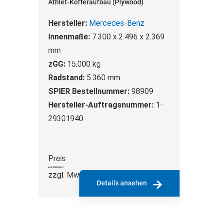
Athlet-Kofferaufbau (Plywood)
Hersteller:
Mercedes-Benz
Innenmaße:
7.300 x 2.496 x 2.369
mm
zGG:
15.000 kg
Radstand:
5.360 mm
SPIER Bestellnummer:
98909
Hersteller-Auftragsnummer:
1-
29301940
Preis
auf Anfrage €
zzgl. MwSt.
Details ansehen