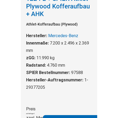
Plywood Kofferaufbau
Cookies und Funktionen finden Sie in der
Datenschutzerklärung.
+ AHK
Athlet-Kofferaufbau (Plywood)
Hersteller:
Mercedes-Benz
Innenmaße:
7.200 x 2.496 x 2.369
mm
zGG:
11.990 kg
Radstand:
4.760 mm
SPIER Bestellnummer:
97588
Hersteller-Auftragsnummer:
1-
29377205
Preis
auf Anfrage €
zzgl. MwSt.