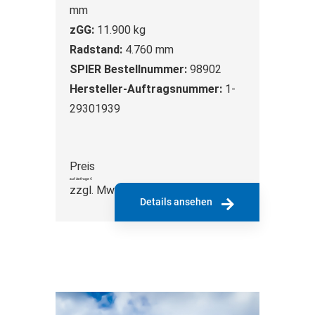
mm
zGG:
11.900 kg
Radstand:
4.760 mm
SPIER Bestellnummer:
98902
Hersteller-Auftragsnummer:
1-
29301939
Preis
auf Anfrage €
zzgl. MwSt.
Details ansehen