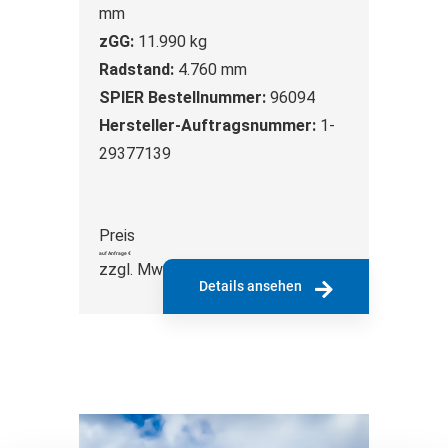
mm
zGG:
11.990 kg
Radstand:
4.760 mm
SPIER Bestellnummer:
96094
Hersteller-Auftragsnummer:
1-
29377139
Preis
auf Anfrage €
zzgl. MwSt.
Details ansehen