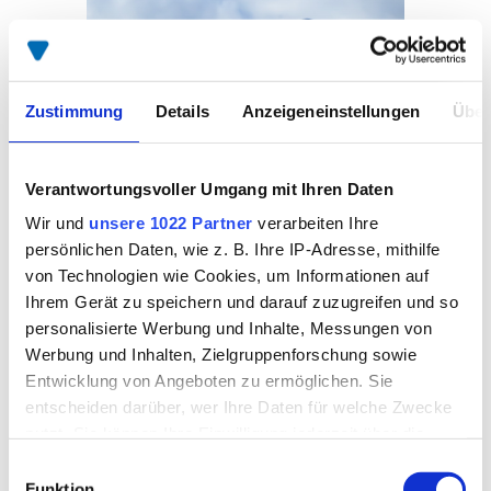
Zustimmung
Details
Anzeigeneinstellungen
Über
Verantwortungsvoller Umgang mit Ihren Daten
Wir und
unsere 1022 Partner
verarbeiten Ihre
persönlichen Daten, wie z. B. Ihre IP-Adresse, mithilfe
von Technologien wie Cookies, um Informationen auf
Ihrem Gerät zu speichern und darauf zuzugreifen und so
personalisierte Werbung und Inhalte, Messungen von
Mercedes-Benz Atego
Werbung und Inhalten, Zielgruppenforschung sowie
Entwicklung von Angeboten zu ermöglichen. Sie
1530 L + SPIER Athlet
entscheiden darüber, wer Ihre Daten für welche Zwecke
Plywood Kofferaufbau
nutzt. Sie können Ihre Einwilligung jederzeit über die
+ AHK
Cookie-Erklärung oder durch Klicken auf das Privacy
Einwilligungsauswahl
Trigger Symbol ändern oder widerrufen
Funktion