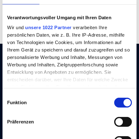
Leidenschaft
Zertifizierter
seit 1872
Aufbauhersteller
Verantwortungsvoller Umgang mit Ihren Daten
Wir und
unsere 1022 Partner
verarbeiten Ihre
persönlichen Daten, wie z. B. Ihre IP-Adresse, mithilfe
von Technologien wie Cookies, um Informationen auf
Ihrem Gerät zu speichern und darauf zuzugreifen und so
personalisierte Werbung und Inhalte, Messungen von
Werbung und Inhalten, Zielgruppenforschung sowie
Entwicklung von Angeboten zu ermöglichen. Sie
entscheiden darüber, wer Ihre Daten für welche Zwecke
nutzt. Sie können Ihre Einwilligung jederzeit über die
Cookie-Erklärung oder durch Klicken auf das Privacy
Einwilligungsauswahl
Trigger Symbol ändern oder widerrufen
Funktion
SPIER liefert richtungsweisende
Wenn Sie es erlauben, würden wir auch gerne:
Präferenzen
Transportlösungen in innovativer SPIER-
Informationen über Ihre geografische Lage
erfassen, welche bis auf einige Meter genau sein
Technologie. Wir sind Nutzfahrzeug-