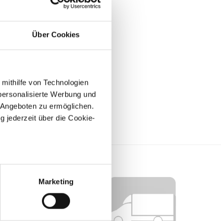
hrzeugbeherrschung bei
n anderen zu messen.
 bißchen sicherer
als
Über Cookies
 mithilfe von Technologien
personalisierte Werbung und
 Angeboten zu ermöglichen.
g jederzeit über die Cookie-
au sein können
zieren
Marketing
hre Präferenzen im
Abschnitt