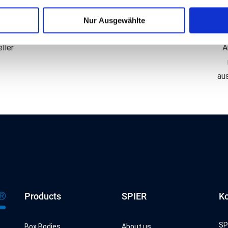
ookies und weitere Funktionen Wir, die SPIER GmbH & Co. Fah
Nur Ausgewählte
lte Cookies und Funktionen. Dadurch werden Inhalte und Anzeige
ter
Qualität & Service
nd Zugriffe auf unserer Webseite analysiert. Weiterhin geben wi
ller
A
 an unsere Partner für Social Media, Werbung sowie Analysen w
 USA. Möglicherweise werden diese Informationen durch unser
au
men Ihrer Nutzung gesammelt wurden. Hinweis auf Verarbeitung
urch Google, Facebook, LinkedIn, Twitter, Youtube: Indem Sie a
h gem. Art. 49 Abs. 1 S. 1 lt. a DSGVO ein, dass Ihre Daten in d
schen Gerichtshof als ein Land mit einem nach EU-Standards
tzt. Es besteht insbesondere das Risiko, dass Ihre Daten durch
, möglicherweise auch ohne Rechtsbehelfsmöglichkeiten, vera
ie von uns genutzten Cookies und Funktionen finden Sie in der 
Products
SPIER
Ko
SP
Box Bodies
About us