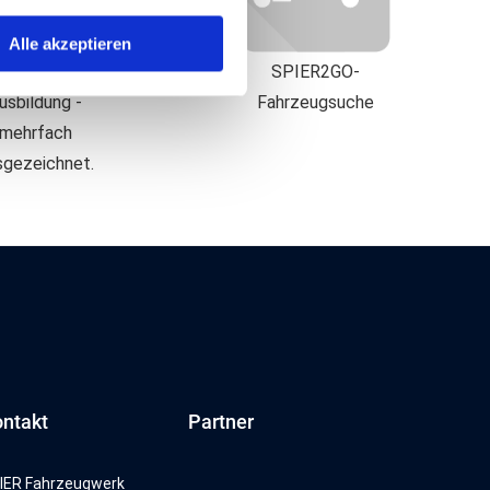
rzeugwerk KG, nutzen für
Alle akzeptieren
n personalisiert, Funktionen
Karriere &
SPIER2GO-
r Informationen zu Ihrer
usbildung -
Fahrzeugsuche
eiter, ggf. auch außerhalb
mehrfach
e Partner mit weiteren Daten
sgezeichnet.
 Ihrer auf dieser Webseite
uf "Alles akzeptieren"
en USA verarbeitet werden.
 unzureichendem
 US-Behörden, zu Kontroll-
rbeitet werden können.
Datenschutzerklärung.
ntakt
Partner
IER Fahrzeugwerk