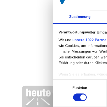
„Riesenspass“, galt es
diversen Challanges un
Alle haben das Training
Zustimmung
zuvor. ZIEL ERREICHT
Verantwortungsvoller Umgan
Wir und
unsere 1022 Partne
wie Cookies, um Information
Inhalte, Messungen von Werb
Sie entscheiden darüber, wer
Erklärung oder durch Klicken
Wenn Sie es erlauben, würde
Informationen über Ih
Einwilligungsauswahl
Ihr Gerät durch aktiv
Funktion
Erfahren Sie mehr darüber, w
Einzelheiten
fest.