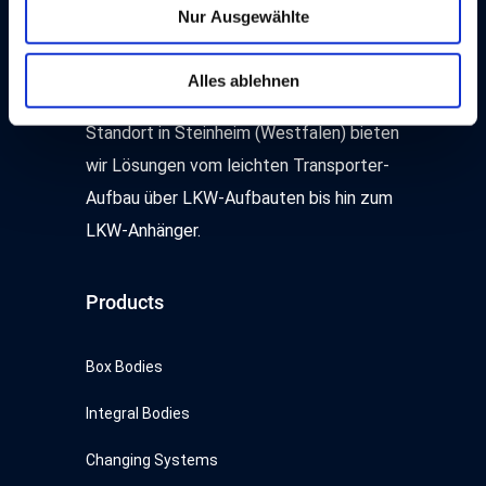
Transportlösungen in innovativer SPIER-
Nur Ausgewählte
Funktionen Wir, die SPIER GmbH & Co. Fahrzeugwerk
Technologie. Wir sind Nutzfahrzeug-
KG, nutzen für Ihre maßgeschneiderten Inhalte Cookies
Spezialanbieter für Aufbauten,
und Funktionen. Dadurch werden Inhalte und Anzeigen
Alles ablehnen
Ausbauten und Anhänger. An unserem
personalisiert, Funktionen für Social Media ermöglicht
und Zugriffe auf unserer Webseite analysiert. Weiterhin
Standort in Steinheim (Westfalen) bieten
geben wir Informationen zu Ihrer Verwendung unserer
wir Lösungen vom leichten Transporter-
Webseite an unsere Partner für Social Media, Werbung
Aufbau über LKW-Aufbauten bis hin zum
sowie Analysen weiter, ggf. auch außerhalb der EU oder
LKW-Anhänger.
des EWR wie den USA. Möglicherweise werden diese
Informationen durch unsere Partner mit weiteren Daten
zusammengeführt, die im Rahmen Ihrer Nutzung
Products
gesammelt wurden. Hinweis auf Verarbeitung Ihrer auf
dieser Webseite erhobenen Daten in den USA durch
Google, Facebook, LinkedIn, Twitter, Youtube: Indem Sie
Box Bodies
auf "Alles akzeptieren" klicken, willigen Sie zugleich gem.
Integral Bodies
Art. 49 Abs. 1 S. 1 lt. a DSGVO ein, dass Ihre Daten in
den USA verarbeitet werden. Die USA werden vom
Changing Systems
Europäischen Gerichtshof als ein Land mit einem nach