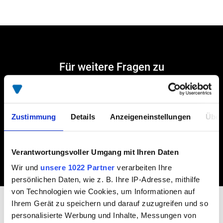
Für weitere Fragen zu
Ersatzteilen kontaktieren Sie
Ihren Ansprechpartner im
SPIER Kundendienst.
Zustimmung
Details
Anzeigeneinstellungen
Über
FIND CONTACT PERSON.
Verantwortungsvoller Umgang mit Ihren Daten
Wir und
unsere 1022 Partner
verarbeiten Ihre
persönlichen Daten, wie z. B. Ihre IP-Adresse, mithilfe
von Technologien wie Cookies, um Informationen auf
Ihrem Gerät zu speichern und darauf zuzugreifen und so
personalisierte Werbung und Inhalte, Messungen von