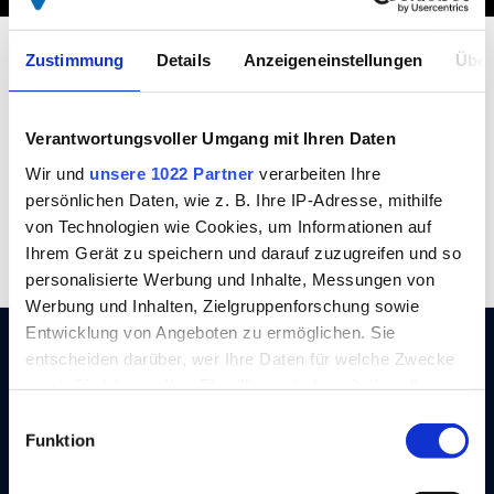
Zustimmung
Details
Anzeigeneinstellungen
Über
Verantwortungsvoller Umgang mit Ihren Daten
Leidenschaft
Zertifizierter
Wir und
unsere 1022 Partner
verarbeiten Ihre
seit 1872
Aufbauhersteller
persönlichen Daten, wie z. B. Ihre IP-Adresse, mithilfe
von Technologien wie Cookies, um Informationen auf
Ihrem Gerät zu speichern und darauf zuzugreifen und so
personalisierte Werbung und Inhalte, Messungen von
Werbung und Inhalten, Zielgruppenforschung sowie
Entwicklung von Angeboten zu ermöglichen. Sie
entscheiden darüber, wer Ihre Daten für welche Zwecke
nutzt. Sie können Ihre Einwilligung jederzeit über die
Cookie-Erklärung oder durch Klicken auf das Privacy
Einwilligungsauswahl
Trigger Symbol ändern oder widerrufen
Funktion
Wenn Sie es erlauben, würden wir auch gerne: