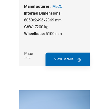
Manufacturer:
IVECO
Internal Dimensions:
6050x2496x2369 mm
GVW:
7200 kg
Wheelbase:
5100 mm
Price
auf Anfrage
View Details