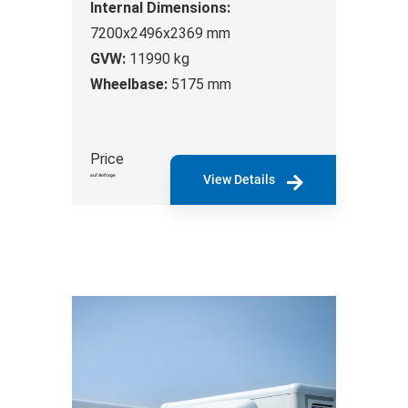
Internal Dimensions:
7200x2496x2369 mm
GVW:
11990 kg
Wheelbase:
5175 mm
Price
auf Anfrage
View Details