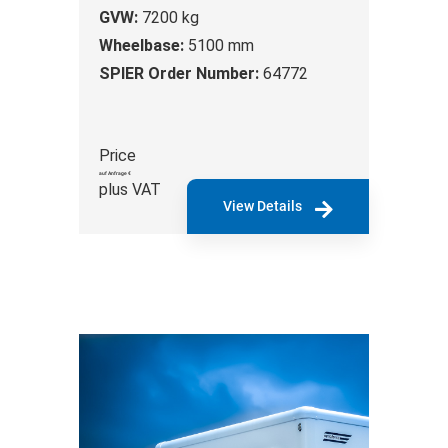
GVW:
7200 kg
Wheelbase:
5100 mm
SPIER Order Number:
64772
Price
auf Anfrage €
plus VAT
View Details