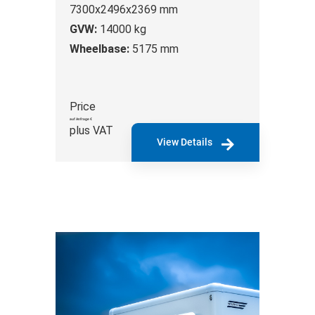
7300x2496x2369 mm
GVW:
14000 kg
Wheelbase:
5175 mm
Price
auf Anfrage €
plus VAT
View Details