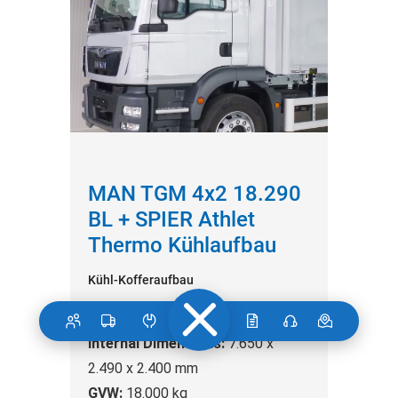
MAN TGM 4x2 18.290
BL + SPIER Athlet
Thermo Kühlaufbau
Kühl-Kofferaufbau
Manufacturer:
MAN
Internal Dimensions:
7.650 x
2.490 x 2.400 mm
GVW:
18.000 kg