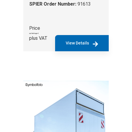
SPIER Order Number:
91613
Price
auf Anfrage €
plus VAT
View Details