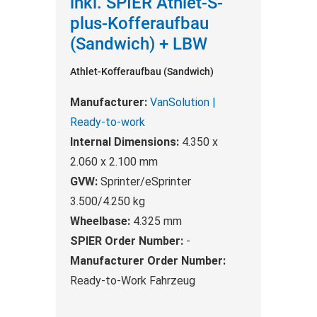
inkl. SPIER Athlet-S-
plus-Kofferaufbau
(Sandwich) + LBW
Athlet-Kofferaufbau (Sandwich)
Manufacturer:
VanSolution |
Ready-to-work
Internal Dimensions:
4.350 x
2.060 x 2.100 mm
GVW:
Sprinter/eSprinter
3.500/4.250 kg
Wheelbase:
4.325 mm
SPIER Order Number:
-
Manufacturer Order Number:
Ready-to-Work Fahrzeug