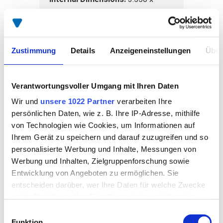
1.900 x 2.100 mm
GVW:
3.500 kg
Wheelbase:
3760 mm
Zustimmung
Details
Anzeigeneinstellungen
Über
SPIER Order Number:
78451
Verantwortungsvoller Umgang mit Ihren Daten
Price
Wir und
unsere 1022 Partner
verarbeiten Ihre
auf Anfrage
View Details
persönlichen Daten, wie z. B. Ihre IP-Adresse, mithilfe
von Technologien wie Cookies, um Informationen auf
Ihrem Gerät zu speichern und darauf zuzugreifen und so
personalisierte Werbung und Inhalte, Messungen von
Werbung und Inhalten, Zielgruppenforschung sowie
Entwicklung von Angeboten zu ermöglichen. Sie
entscheiden darüber, wer Ihre Daten für welche Zwecke
nutzt. Sie können Ihre Einwilligung jederzeit über die
Cookie-Erklärung oder durch Klicken auf das Privacy
Einwilligungsauswahl
Trigger Symbol ändern oder widerrufen
Funktion