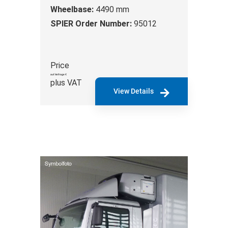
Wheelbase:
4490 mm
SPIER Order Number:
95012
Price
auf Anfrage €
plus VAT
View Details