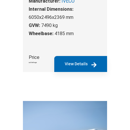
Manufacturer:
IVECO
Internal Dimensions:
6050x2496x2369 mm
GVW:
7490 kg
Wheelbase:
4185 mm
Price
auf Anfrage
View Details