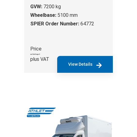
GVW:
7200 kg
Wheelbase:
5100 mm
SPIER Order Number:
64772
Price
auf Anfrage €
plus VAT
View Details