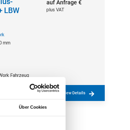
lus-
auf Anfrage €
 + LBW
plus VAT
rk
00 mm
Work Fahrzeug
View Details
Über Cookies