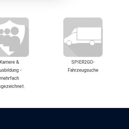
 Ihrer auf dieser Webseite
uf "Alles akzeptieren"
en USA verarbeitet werden.
 unzureichendem
 US-Behörden, zu Kontroll-
rbeitet werden können.
Datenschutzerklärung.
Karriere &
SPIER2GO-
usbildung -
Fahrzeugsuche
mehrfach
sgezeichnet.