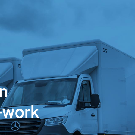
n
-work