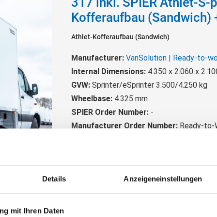
317 inkl. SPIER Athlet-S-p
Kofferaufbau (Sandwich)
Athlet-Kofferaufbau (Sandwich)
Manufacturer:
VanSolution | Ready-to-wo
Internal Dimensions:
4.350 x 2.060 x 2.1
GVW:
Sprinter/eSprinter 3.500/4.250 kg
Wheelbase:
4.325 mm
SPIER Order Number:
-
Manufacturer Order Number:
Ready-to-
Details
Anzeigeneinstellungen
g mit Ihren Daten