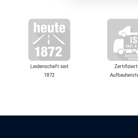
zusammengeführt, die im Rah
erhobenen Daten in den USA d
klicken, willigen Sie zugleic
Die USA werden vom Europäi
Datenschutzniveau eingeschä
und zu Überwachungszwecken
Weitere Informationen über d
Leidenschaft seit
Zertifizier
1872
Aufbauherste