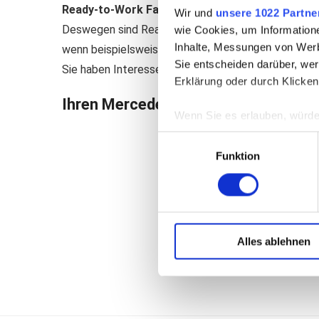
Ready-to-Work Fahrzeuge
sind sofort verfÃ¼gbar
Wir und
unsere 1022 Partne
Deswegen sind Ready-to-Work Fahrzeuge fÃ¼r all di
wie Cookies, um Information
Inhalte, Messungen von Werb
wenn beispielsweise ein Ã¼berraschendes GroÃŸpro
Sie entscheiden darüber, wer
Sie haben Interesse an einem Ready-to-Work Fahrz
Erklärung oder durch Klicken
Ihren Mercedes-Benz Partner finden 
Wenn Sie es erlauben, würde
Informationen über Ih
Einwilligungsauswahl
Ihr Gerät durch aktiv
Funktion
Erfahren Sie mehr darüber, w
Einzelheiten
fest.
Diese Webseite verwendet C
Alles ablehnen
Ihre maßgeschneiderten Inha
für Social Media ermöglicht u
Verwendung unserer Webseite
der EU oder des EWR wie den