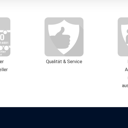
men Ihrer Nutzung gesammelt wurden. Hinweis auf Verarbeitung
urch Google, Facebook, LinkedIn, Twitter, Youtube: Indem Sie a
h gem. Art. 49 Abs. 1 S. 1 lt. a DSGVO ein, dass Ihre Daten in d
schen Gerichtshof als ein Land mit einem nach EU-Standards
tzt. Es besteht insbesondere das Risiko, dass Ihre Daten durch
, möglicherweise auch ohne Rechtsbehelfsmöglichkeiten, vera
ie von uns genutzten Cookies und Funktionen finden Sie in der 
ter
Qualität & Service
ller
A
au