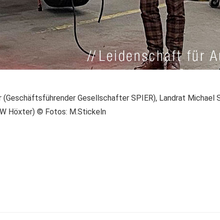
pier (Geschäftsführender Gesellschafter SPIER), Landrat Michael 
fW Höxter) © Fotos: M.Stickeln