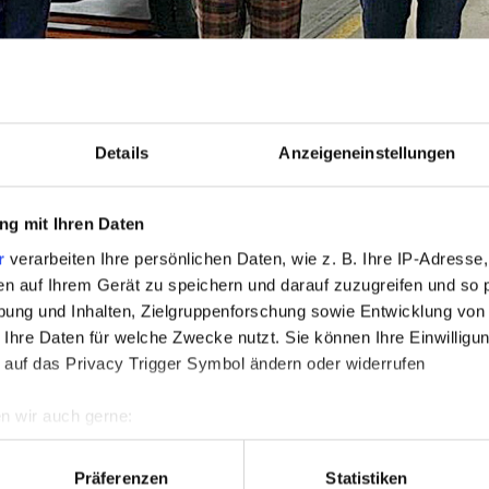
Details
Anzeigeneinstellungen
g mit Ihren Daten
r
verarbeiten Ihre persönlichen Daten, wie z. B. Ihre IP-Adresse,
en auf Ihrem Gerät zu speichern und darauf zuzugreifen und so 
ung und Inhalten, Zielgruppenforschung sowie Entwicklung von
 Ihre Daten für welche Zwecke nutzt. Sie können Ihre Einwilligun
 auf das Privacy Trigger Symbol ändern oder widerrufen
n wir auch gerne:
re geografische Lage erfassen, welche bis auf einige Meter gen
es Scannen nach bestimmten Merkmalen (Fingerprinting) identifi
Präferenzen
Statistiken