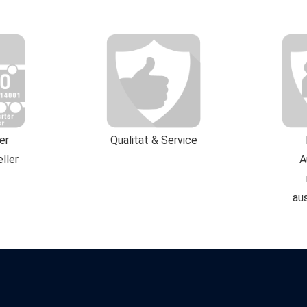
ter
Qualität & Service
ller
A
au