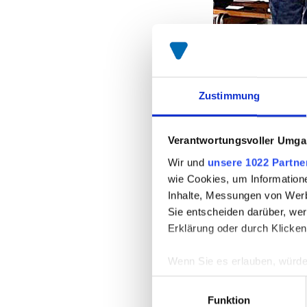
Zustimmung
Verantwortungsvoller Umgan
Wir und
unsere 1022 Partne
wie Cookies, um Information
Inhalte, Messungen von Werb
Sie entscheiden darüber, wer
Erklärung oder durch Klicken
Wenn Sie es erlauben, würde
Informationen über Ih
Einwilligungsauswahl
Ihr Gerät durch aktiv
Funktion