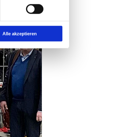
hre Präferenzen im
Abschnitt
rzeugwerk KG, nutzen für
Alle akzeptieren
n personalisiert, Funktionen
r Informationen zu Ihrer
eiter, ggf. auch außerhalb
e Partner mit weiteren Daten
 Ihrer auf dieser Webseite
uf "Alles akzeptieren"
en USA verarbeitet werden.
 unzureichendem
 US-Behörden, zu Kontroll-
rbeitet werden können.
Datenschutzerklärung.