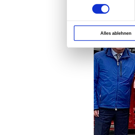
Erfahren Sie mehr darüber, w
Einzelheiten
fest.
Diese Webseite verwendet C
Alles ablehnen
Ihre maßgeschneiderten Inha
für Social Media ermöglicht u
Verwendung unserer Webseite
der EU oder des EWR wie den
zusammengeführt, die im Rah
erhobenen Daten in den USA d
klicken, willigen Sie zugleic
Die USA werden vom Europäi
Datenschutzniveau eingeschä
und zu Überwachungszwecken
Weitere Informationen über d