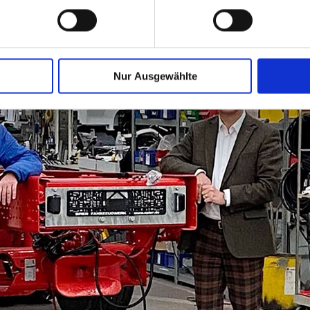
ie Ihre persönlichen Daten verarbeitet werden, und legen Sie I
ookies und weitere Funktionen Wir, die SPIER GmbH & Co. Fah
Nur Ausgewählte
lte Cookies und Funktionen. Dadurch werden Inhalte und Anzeige
nd Zugriffe auf unserer Webseite analysiert. Weiterhin geben wi
 an unsere Partner für Social Media, Werbung sowie Analysen w
 USA. Möglicherweise werden diese Informationen durch unser
men Ihrer Nutzung gesammelt wurden. Hinweis auf Verarbeitung
urch Google, Facebook, LinkedIn, Twitter, Youtube: Indem Sie a
h gem. Art. 49 Abs. 1 S. 1 lt. a DSGVO ein, dass Ihre Daten in d
schen Gerichtshof als ein Land mit einem nach EU-Standards
tzt. Es besteht insbesondere das Risiko, dass Ihre Daten durch
, möglicherweise auch ohne Rechtsbehelfsmöglichkeiten, vera
ie von uns genutzten Cookies und Funktionen finden Sie in der 