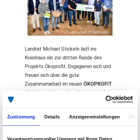
Landrat Michael Stickeln lädt ins
Kreishaus ein zur dritten Runde des
Projekts Ökoprofit. Engagieren sich und
freuen sich über die gute
Zusammenarbeit im neuen
ÖKOPROFIT
Klub Kreis Höxter
. (Im Bild von links):
Landrat Michael Stickeln, Isabell Heising,
(Betriebshilfsdienst u.
Zustimmung
Details
Anzeigeneinstellungen
Über
Maschinenring)
, René Schmelter
(Goeken Backen)
, Jens Hoppe
(Biomasse Energie Maschinenring)
,
Verantwortungsvoller Umgang mit Ihren Daten