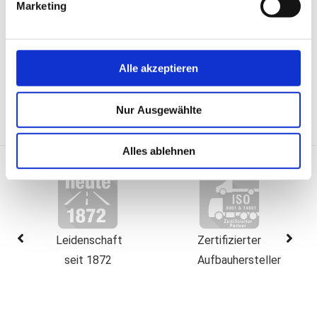
Marketing
Erfahren Sie mehr darüber, wie Ihre persönlichen Daten
verarbeitet werden, und legen Sie Ihre Präferenzen im
Abschnitt Einzelheiten
fest.
Alle akzeptieren
Zurück
Diese Webseite verwendet Cookies und weitere
Nur Ausgewählte
Funktionen Wir, die SPIER GmbH & Co. Fahrzeugwerk
KG, nutzen für Ihre maßgeschneiderten Inhalte Cookies
und Funktionen. Dadurch werden Inhalte und Anzeigen
Alles ablehnen
personalisiert, Funktionen für Social Media ermöglicht
und Zugriffe auf unserer Webseite analysiert. Weiterhin
geben wir Informationen zu Ihrer Verwendung unserer
Webseite an unsere Partner für Social Media, Werbung
sowie Analysen weiter, ggf. auch außerhalb der EU oder
Leidenschaft
Zertifizierter
des EWR wie den USA. Möglicherweise werden diese
seit 1872
Aufbauhersteller
Informationen durch unsere Partner mit weiteren Daten
zusammengeführt, die im Rahmen Ihrer Nutzung
gesammelt wurden. Hinweis auf Verarbeitung Ihrer auf