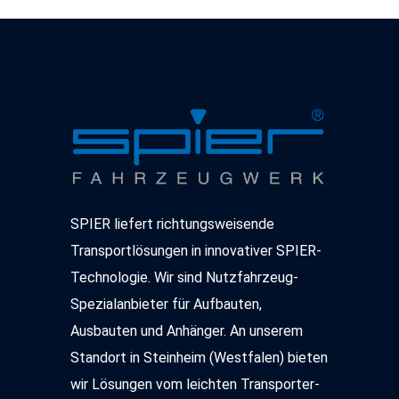
dieser Webseite erhobenen Daten in den USA durch
Google, Facebook, LinkedIn, Twitter, Youtube: Indem Sie
auf "Alles akzeptieren" klicken, willigen Sie zugleich gem.
Art. 49 Abs. 1 S. 1 lt. a DSGVO ein, dass Ihre Daten in
den USA verarbeitet werden. Die USA werden vom
Europäischen Gerichtshof als ein Land mit einem nach
EU-Standards unzureichendem Datenschutzniveau
eingeschätzt. Es besteht insbesondere das Risiko, dass
Ihre Daten durch US-Behörden, zu Kontroll- und zu
Überwachungszwecken, möglicherweise auch ohne
Rechtsbehelfsmöglichkeiten, verarbeitet werden können.
SPIER liefert richtungsweisende
Weitere Informationen über die von uns genutzten
Transportlösungen in innovativer SPIER-
Cookies und Funktionen finden Sie in der
Technologie. Wir sind Nutzfahrzeug-
Datenschutzerklärung.
Spezialanbieter für Aufbauten,
Ausbauten und Anhänger. An unserem
Standort in Steinheim (Westfalen) bieten
wir Lösungen vom leichten Transporter-