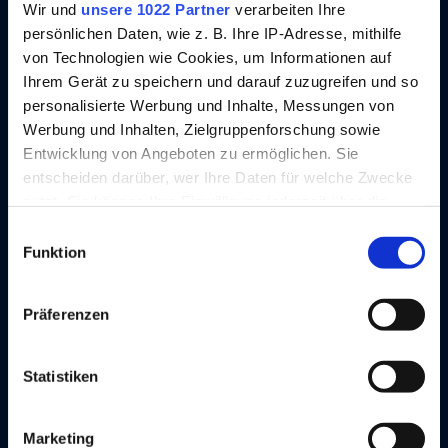
Wir und
unsere 1022 Partner
verarbeiten Ihre
persönlichen Daten, wie z. B. Ihre IP-Adresse, mithilfe
von Technologien wie Cookies, um Informationen auf
Ihrem Gerät zu speichern und darauf zuzugreifen und so
personalisierte Werbung und Inhalte, Messungen von
Werbung und Inhalten, Zielgruppenforschung sowie
Entwicklung von Angeboten zu ermöglichen. Sie
entscheiden darüber, wer Ihre Daten für welche Zwecke
nutzt. Sie können Ihre Einwilligung jederzeit über die
SPIER liefert richtungsweisende
Cookie-Erklärung oder durch Klicken auf das Privacy
Einwilligungsauswahl
Transportlösungen in innovativer SPIER-
Trigger Symbol ändern oder widerrufen
Funktion
Technologie. Wir sind Nutzfahrzeug-
Wenn Sie es erlauben, würden wir auch gerne:
Spezialanbieter für Aufbauten,
Präferenzen
Informationen über Ihre geografische Lage
Ausbauten und Anhänger. An unserem
erfassen, welche bis auf einige Meter genau sein
Standort in Steinheim (Westfalen) bieten
können
Statistiken
wir Lösungen vom leichten Transporter-
Ihr Gerät durch aktives Scannen nach
bestimmten Merkmalen (Fingerprinting) identifizieren
Aufbau über LKW-Aufbauten bis hin zum
Marketing