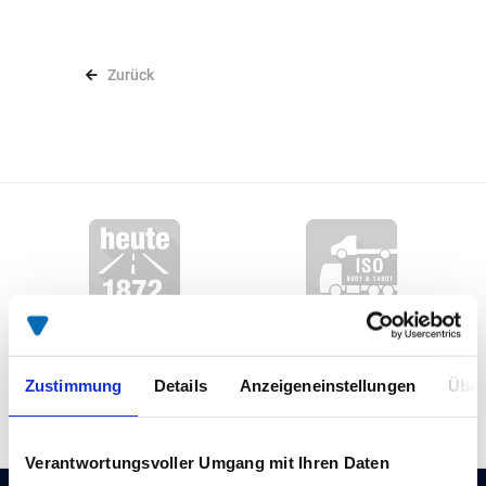
Zurück
Leidenschaft
Zertifizierter
seit 1872
Aufbauhersteller
Zustimmung
Details
Anzeigeneinstellungen
Über
Verantwortungsvoller Umgang mit Ihren Daten